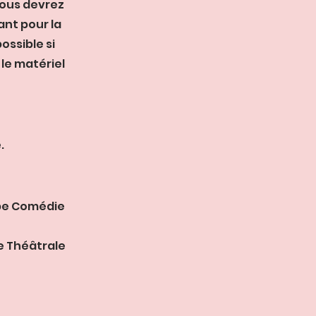
 vous devrez
ant pour la
ssible si
 le matériel
.
pe Comédie
e Théâtrale