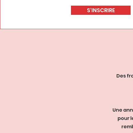
S'INSCRIRE
Des fr
Une ann
pour l
remb