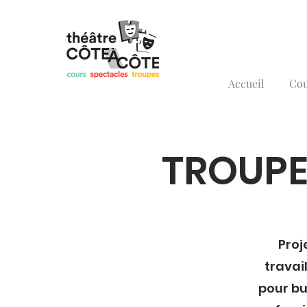
Accueil
Cou
TROUPE
Proj
travai
pour bu